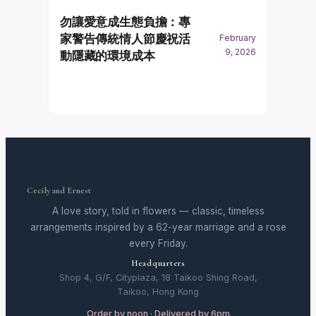
勿讓愛意成生態負擔：專
家警告傳統情人節慶祝活
February
9, 2026
動隱藏的環境成本
Cecily and Ernest
A love story, told in flowers — classic, timeless
arrangements inspired by a 62-year marriage and a rose
every Friday.
Headquarters
Shop 4, G/F, Cityplaza, 18 Taikoo Shing Road,
Taikoo, Hong Kong
Order by noon · Delivered by 6pm