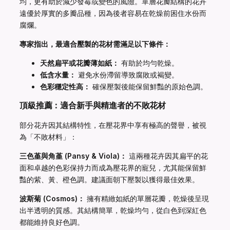
均，更有助於減少發霉或變色的風險。單層花瓣結構的花卉
遠優於厚實的多瓣品種，因為後者容易在乾燥前困住水份而
腐爛。
專家指出，最適合壓製的花材需滿足以下條件：
天然扁平或花瓣薄如紙：
有助於均勻乾燥。
低含水量：
避免水份滯留導致腐敗或褐變。
色彩穩定性高：
確保壓製後能保留鮮豔的原始色調。
頂級推薦：適合新手與精進者的不敗花材
部分花卉因其結構特性，在壓花界中享有極高的聲譽，被視
為「不敗材料」：
三色堇與角堇 (Pansy & Viola)：
這兩種花卉因其扁平的花
面和卓越的色彩保持力而成為壓花界的寵兒，尤其能保留鮮
豔的紫、黃、橙色調。建議面朝下壓製以獲得最佳效果。
波斯菊 (Cosmos)：
擁有精緻如紙的單層花瓣，乾燥後呈現
出半透明的質感。其結構簡單，乾燥均勻，從白色到深紅色
都能維持良好色調。