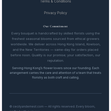
Terms & Conditions
Privacy Policy
Our Commitment
Every bouquet is handcrafted by skilled florists using the
freshest seasonal blooms sourced from ethical growers
worldwide. We deliver across Hong Kong Island, Kowloon,
and the New Territories — same-day for orders placed
before noon. Quality is our promise; your satisfaction, our
reputation.
Serving Hong Kong’s flower lovers since our founding. Each
arrangement carries the care and attention of a team that treats
floristry as both craft and calling.
© cecilyandernest.com — All rights reserved. Every bloom,