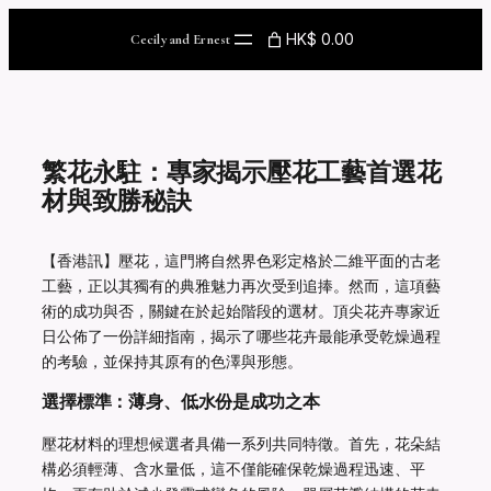
Skip
to
HK$ 0.00
Cecily and Ernest
content
繁花永駐：專家揭示壓花工藝首選花
材與致勝秘訣
【香港訊】壓花，這門將自然界色彩定格於二維平面的古老
工藝，正以其獨有的典雅魅力再次受到追捧。然而，這項藝
術的成功與否，關鍵在於起始階段的選材。頂尖花卉專家近
日公佈了一份詳細指南，揭示了哪些花卉最能承受乾燥過程
的考驗，並保持其原有的色澤與形態。
選擇標準：薄身、低水份是成功之本
壓花材料的理想候選者具備一系列共同特徵。首先，花朵結
構必須輕薄、含水量低，這不僅能確保乾燥過程迅速、平