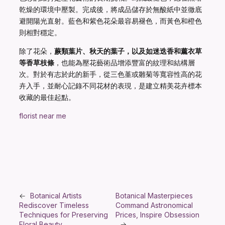
乾燥的環境中壓製。完成後，將成品儲存於無酸紙中並徹底
避開陽光直射。藍色和紫色花朵最容易褪色，而黃色和橙色
則相對穩定。
除了花朵，
蕨類葉片、秋天的葉子，以及如迷迭香和薰衣草
等香草枝條
，也能為壓花藝術品增添豐富的紋理和結構層
次。對於有志於此的新手，從三色堇或雛菊等寬容性高的花
卉入手，並耐心記錄不同花材的表現，是建立精美花卉標本
收藏的最佳起點。
florist near me
←
Botanical Artists
Botanical Masterpieces
Rediscover Timeless
Command Astronomical
Techniques for Preserving
Prices, Inspire Obsession
Floral Beauty
→