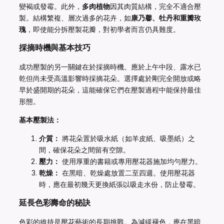
變褐或發霉。此外，
多肉植物
因其肉質結構，完全不適合壓
製。結構繁複、層次過多的花卉，如
康乃馨、牡丹和重瓣玫
瑰
，即使能分拆壓製花瓣，對初學者而言仍具難度。
採摘時機與基本技巧
成功壓製的另一關鍵在於採摘時機。應於上午中段、露水已
乾但尚未受高溫影響時採摘花朵。選擇處於剛完全開放或略
早於盛開期的花朵，這能確保它們在壓製過程中能保持最佳
形態。
基本壓製法：
介質：
將花朵置於吸水紙（如羊皮紙、吸墨紙）之
間，確保花朵之間留有空隙。
壓力：
使用厚重的書籍或專用壓花器施加均勻壓力。
乾燥：
在黑暗、乾燥處放置二至四週。使用壓花器
時，應在最初幾天更換紙張以吸走水份，防止發霉。
延長色彩壽命的秘訣
色彩的維持是壓花藝術的長期挑戰。為減緩褪色，應在黑暗