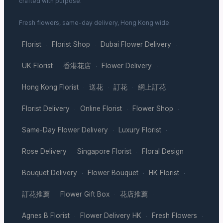
crafted with purpose.
Fresh flowers, same-day delivery, Hong Kong wide.
Florist
Florist Shop
Dubai Flower Delivery
·
·
·
UK Florist
香港花店
Flower Delivery
·
·
·
Hong Kong Florist
送花
訂花
網上訂花
·
·
·
·
Florist Delivery
Online Florist
Flower Shop
·
·
·
Same-Day Flower Delivery
Luxury Florist
·
·
Rose Delivery
Singapore Florist
Floral Design
·
·
·
Bouquet Delivery
Flower Bouquet
HK Florist
·
·
·
訂花推薦
Flower Gift Box
花店推薦
·
·
·
Agnes B Florist
Flower Delivery HK
Fresh Flowers
·
·
·