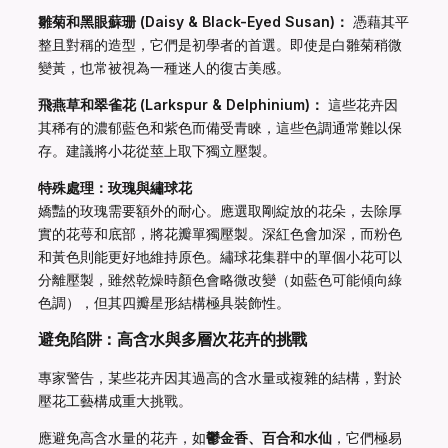
雛菊和黑眼蘇珊 (Daisy & Black-Eyed Susan)：
憑藉其平
整且對稱的造型，它們是初學者的首選。即使是白雛菊稍微
變黃，也常被視為一種迷人的復古美感。
飛燕草和翠雀花 (Larkspur & Delphinium)：
這些花卉因
其稀有的濃郁藍色和紫色而備受青睞，這些色調通常難以保
存。建議將小花從莖上取下獨立壓製。
特殊處理：玫瑰與繡球花
嬌豔的玫瑰需要額外的耐心。應選取剛綻放的花朵，去除厚
實的花萼和底部，將花瓣單獨壓製。深紅色會加深，而粉色
和黃色則能更好地維持原色。繡球花集群中的單個小花可以
分離壓製，雖然乾燥時顏色會略微改變（如藍色可能傾向綠
色調），但其四瓣星形結構極具裝飾性。
避免陷阱：高含水與多層次花卉的挑戰
專家警告，某些花卉因其過高的含水量或複雜的結構，對於
壓花工藝構成重大挑戰。
應避免高含水量的花卉，如
鬱金香、百合和水仙
，它們極易