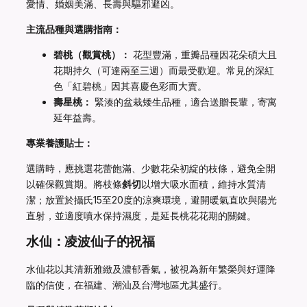
愛情、婚姻美滿、長壽與驅邪避凶。
主流品種與選購指南：
碧桃（觀賞桃）：
花型豐滿，重瓣品種因花朵碩大且
花期持久（可達兩至三週）而最受歡迎。常見的深紅
色「紅碧桃」因其喜慶色彩而大賣。
壽星桃：
緊湊的盆栽矮生品種，適合送贈長輩，寄寓
延年益壽。
專業養護貼士：
選購時，應挑選花蕾飽滿、少數花朵初綻的枝條，避免全開
以確保觀賞期。將枝條
斜切
以增大吸水面積，維持水質清
潔；放置於攝氏15至20度的涼爽環境，避開暖氣直吹與陽光
直射，並適度噴水保持濕度，是延長桃花花期的關鍵。
水仙：凌波仙子的祝福
水仙花以其清新雅緻及濃郁香氣，被視為新年繁榮與好運降
臨的信使，在福建、潮汕及台灣地區尤其盛行。