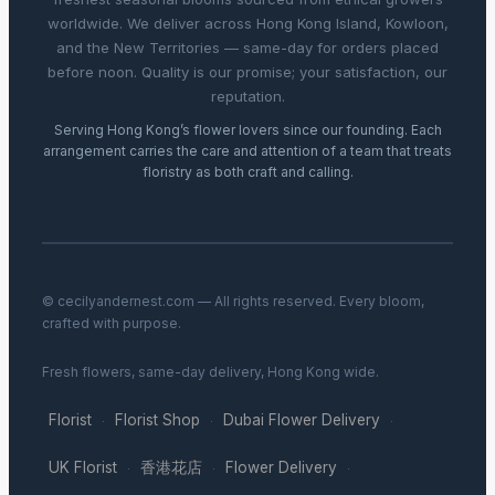
worldwide. We deliver across Hong Kong Island, Kowloon,
and the New Territories — same-day for orders placed
before noon. Quality is our promise; your satisfaction, our
reputation.
Serving Hong Kong’s flower lovers since our founding. Each
arrangement carries the care and attention of a team that treats
floristry as both craft and calling.
© cecilyandernest.com — All rights reserved. Every bloom,
crafted with purpose.
Fresh flowers, same-day delivery, Hong Kong wide.
Florist
Florist Shop
Dubai Flower Delivery
·
·
·
UK Florist
香港花店
Flower Delivery
·
·
·