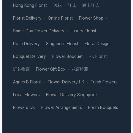
Hong Kong Florist
送花
訂花
網上訂花
·
·
·
·
Florist Delivery
Online Florist
Flower Shop
·
·
·
Same-Day Flower Delivery
Luxury Florist
·
·
Rose Delivery
Singapore Florist
Floral Design
·
·
·
Bouquet Delivery
Flower Bouquet
HK Florist
·
·
·
訂花推薦
Flower Gift Box
花店推薦
·
·
·
Agnes B Florist
Flower Delivery HK
Fresh Flowers
·
·
·
Local Flowers
Flower Delivery Singapore
·
·
Flowers UK
Flower Arrangements
Fresh Bouquets
·
·