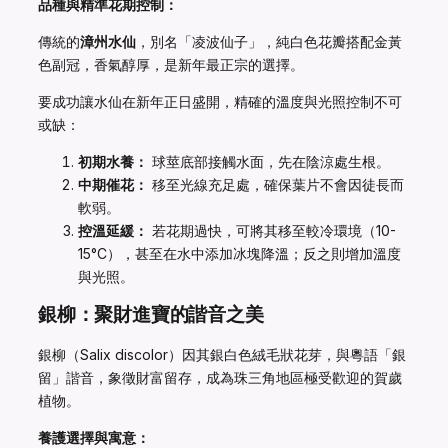
品種與精準花期控制：
傳統的
漳州水仙
，別名「凌波仙子」，純白色花瓣搭配金黃
色副冠，香氣醇厚，是新年最正宗的選擇。
要成功讓水仙在新年正日盛開，精確的溫度與光照控制不可
或缺：
初期水養：
球莖底部接觸水面，先在陰涼處生根。
中期催花：
移至光線充足處，確保葉片不會因徒長而
軟弱。
控溫延緩：
若花期過快，可將其移至較冷環境（10-
15°C），甚至在水中添加冰塊降溫；反之則增加溫度
與光照。
銀柳：聚財進寶的諧音之美
銀柳（Salix discolor）因其銀白色絨毛狀花芽，與粵語「銀
留」諧音，象徵財富留存，成為珠三角地區極受歡迎的賀歲
植物。
養護選擇與寓意：