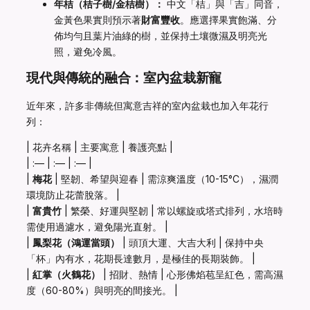
年桔（桔子樹/金桔樹）：
中文「桔」與「吉」同音，
金黃色果實則預示著
財富豐收
。應選擇果實飽滿、分
佈均勻且葉片油綠的樹，並保持土壤微濕及明亮光
照，避免冷風。
現代與傳統的融合：室內盆栽新寵
近年來，許多非傳統但寓意吉祥的室內盆栽也加入年花行
列：
| 花卉名稱 | 主要寓意 | 養護亮點 |
| :— | :— | :— |
|
梅花
| 堅韌、希望與迎春 | 需涼爽溫度（10-15°C），濕潤
環境防止花蕾脫落。 |
|
富貴竹
| 繁榮、好運與堅韌 | 常以螺旋或塔式排列，水培時
需使用過濾水，避免陽光直射。 |
|
鳳梨花（鴻運當頭）
| 頭頂大運、大吉大利 | 保持中央
「杯」內有水，花期長達數月，是極佳的長期裝飾。 |
|
紅掌（火鶴花）
| 招財、熱情 | 心形佛焰苞呈紅色，需高濕
度（60-80%）與明亮的間接光。 |