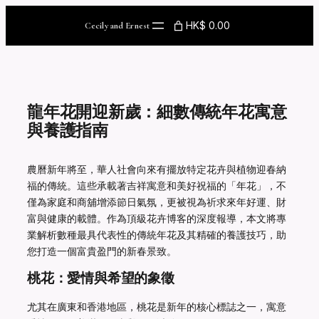
Skip
to
HK$ 0.00
Cecily and Ernest
content
龍年花開迎新歲：細數傳統年花寓意
與養護指南
農曆新年將至，華人社會向來有擺放特定花卉與植物迎春納
福的傳統。這些承載著吉祥寓意和美好祝福的「年花」，不
僅為家庭和商舖增添節日氣氛，更被視為祈求來年好運、財
富與健康的載體。作為頂級花卉博客的深度報導，本文將專
業解析數種最具代表性的傳統年花及其精確的養護技巧，助
您打造一個富貴盈門的新春景致。
桃花：愛情與希望的象徵
尤其在廣東和香港地區，桃花是新年的核心標誌之一，寓意