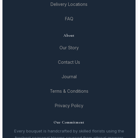
Delivery Locations
FAQ
About
Our Story
Contact Us
Journal
Terms & Conditions
Privacy Policy
Our Commitment
Every bouquet is handcrafted by skilled florists using the
freshest seasonal blooms sourced from ethical growers