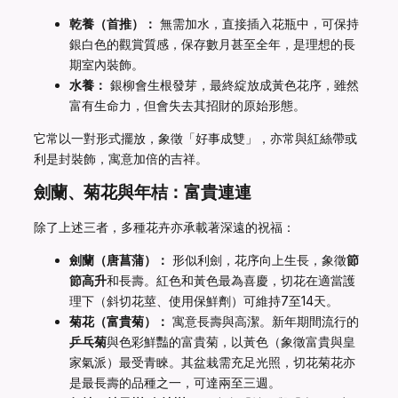
乾養（首推）：
無需加水，直接插入花瓶中，可保持
銀白色的觀賞質感，保存數月甚至全年，是理想的長
期室內裝飾。
水養：
銀柳會生根發芽，最終綻放成黃色花序，雖然
富有生命力，但會失去其招財的原始形態。
它常以一對形式擺放，象徵「好事成雙」，亦常與紅絲帶或
利是封裝飾，寓意加倍的吉祥。
劍蘭、菊花與年桔：富貴連連
除了上述三者，多種花卉亦承載著深遠的祝福：
劍蘭（唐菖蒲）：
形似利劍，花序向上生長，象徵
節
節高升
和長壽。紅色和黃色最為喜慶，切花在適當護
理下（斜切花莖、使用保鮮劑）可維持7至14天。
菊花（富貴菊）：
寓意長壽與高潔。新年期間流行的
乒乓菊
與色彩鮮豔的富貴菊，以黃色（象徵富貴與皇
家氣派）最受青睞。其盆栽需充足光照，切花菊花亦
是最長壽的品種之一，可達兩至三週。