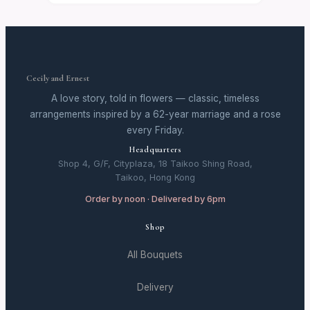
Cecily and Ernest
A love story, told in flowers — classic, timeless
arrangements inspired by a 62-year marriage and a rose
every Friday.
Headquarters
Shop 4, G/F, Cityplaza, 18 Taikoo Shing Road,
Taikoo, Hong Kong
Order by noon · Delivered by 6pm
Shop
All Bouquets
Delivery