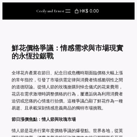
Skip
to
HK$ 0.00
Cecily and Ernest
content
鮮花價格爭議：情感需求與市場現實
的永恆拉鋸戰
全球花卉產業在節日、紀念日或危機時期面臨價格大幅上漲
的常年指控，引發了市場供需定律與消費者情感脆弱性之間
的道德辯論。從情人節的玫瑰搶購到悼念儀式的花束費用，
花店在需求激增時調整價格的行為，屢遭詬病為利用消費者
迫切或悲痛的心情進行抬價。這種爭議凸顯了鮮花作為一種
易逝、且承載深刻情感意義商品的獨特市場挑戰。
節日漲價焦點：情人節與玫瑰市場
情人節是花卉行業年度價格爭議的爆發點。世界各地，從英