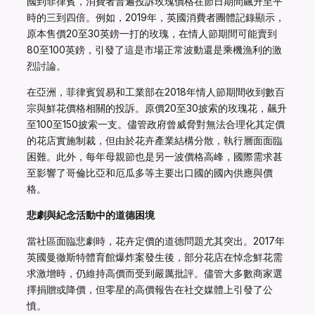
國到菲律賓，消費者普遍投訴玫瑰價格在節日期間飆升至平
時的三到四倍。例如，2019年，英國消費者團體記錄顯示，
原本售價20至30英鎊一打的玫瑰，在情人節期間可能賣到
80至100英鎊，引發了這是市場正常波動還是乘機漁利的激
烈討論。
在亞洲，菲律賓貿易和工業部在2018年情人節期間收到數百
宗與鮮花價格相關的投訴。原價20至30披索的玫瑰花，飆升
至100至150披索一支。儘管政府曾威脅對無法合理化其定價
的花店實施制裁，但由於花卉產業結構分散，執行層面面臨
困難。此外，每年母親節也是另一波價格高峰，國際需求甚
至影響了哥倫比亞和厄瓜多等主要出口國的國內供應與價
格。
悲劇與紀念活動中的道德困境
當社區面臨悲劇時，花卉定價的道德問題尤其突出。2017年
英國曼徹斯特體育館爆炸案發生後，部分花店在悼念鮮花需
求激增時，仍維持高價而受到嚴厲批評。儘管大多數商家選
擇捐贈或降價，但零星的高價報告在社交媒體上引發了公
憤。