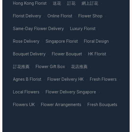
Hong Kong Florist
送花
訂花
網上訂花
·
·
·
·
Florist Delivery
Online Florist
Flower Shop
·
·
·
Same-Day Flower Delivery
Luxury Florist
·
·
Rose Delivery
Singapore Florist
Floral Design
·
·
·
Bouquet Delivery
Flower Bouquet
HK Florist
·
·
·
訂花推薦
Flower Gift Box
花店推薦
·
·
·
Agnes B Florist
Flower Delivery HK
Fresh Flowers
·
·
·
Local Flowers
Flower Delivery Singapore
·
·
Flowers UK
Flower Arrangements
Fresh Bouquets
·
·