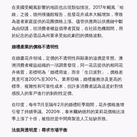
在美國受颶風影響的地區也出現類似情況。2017年颶風「哈
維」之後，德州殯儀館報告，批發花卉成本大幅增加，導致
為逝者家庭提供的花圈價格上漲。儘管供應商以供應鏈中斷
為由辯護，但消費者權益倡導者質疑，在社區危機期間，用
於紀念的必需品為何要承受如此劇烈的價格波動。
婚禮產業的價格不透明性
在婚慶花卉領域，定價的不透明性與顯著的溢價是常態。澳
洲消費者權益組織的一項調查發現，同一花店提供的相同花
卉佈置，若標明為「婚禮用途」而非「生日派對」，價格差
異竟可達200%至300%。業界辯稱，婚禮服務涉及更高的
標準、複雜性和可靠性成本，但許多消費者認為這是針對情
感投入的客戶進行的剝削性定價。
在印度，每年11月至隔年2月的婚禮旺季期間，花卉價格激增
引發了持續爭議。2020年，泰米爾納德邦的茉莉花價格比淡
季上漲了十倍，被指控是中間商製造人工短缺所致。
法規與透明度：尋求市場平衡