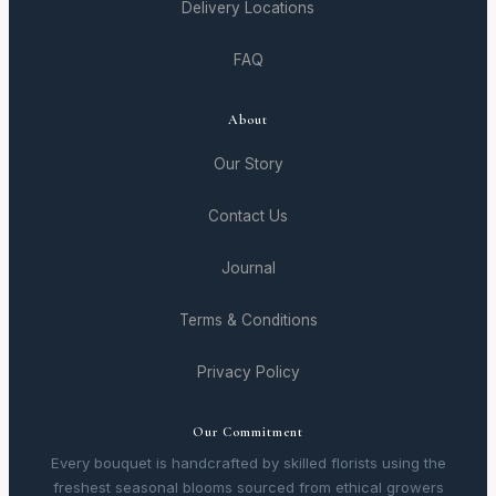
Delivery Locations
FAQ
About
Our Story
Contact Us
Journal
Terms & Conditions
Privacy Policy
Our Commitment
Every bouquet is handcrafted by skilled florists using the
freshest seasonal blooms sourced from ethical growers