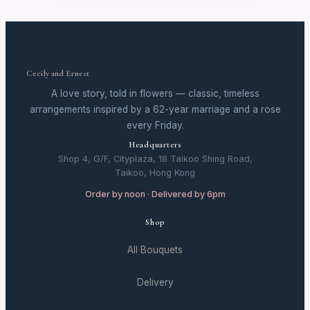
Cecily and Ernest
A love story, told in flowers — classic, timeless
arrangements inspired by a 62-year marriage and a rose
every Friday.
Headquarters
Shop 4, G/F, Cityplaza, 18 Taikoo Shing Road,
Taikoo, Hong Kong
Order by noon · Delivered by 6pm
Shop
All Bouquets
Delivery