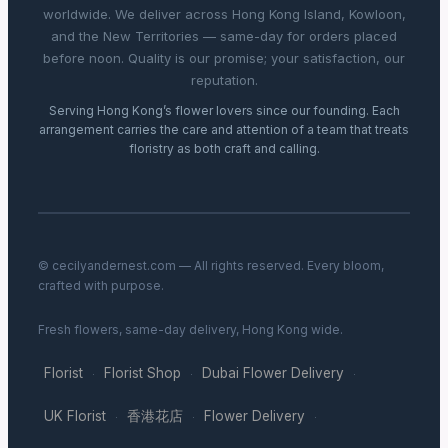
worldwide. We deliver across Hong Kong Island, Kowloon,
and the New Territories — same-day for orders placed
before noon. Quality is our promise; your satisfaction, our
reputation.
Serving Hong Kong’s flower lovers since our founding. Each
arrangement carries the care and attention of a team that treats
floristry as both craft and calling.
© cecilyandernest.com — All rights reserved. Every bloom,
crafted with purpose.
Fresh flowers, same-day delivery, Hong Kong wide.
Florist
Florist Shop
Dubai Flower Delivery
·
·
·
UK Florist
香港花店
Flower Delivery
·
·
·