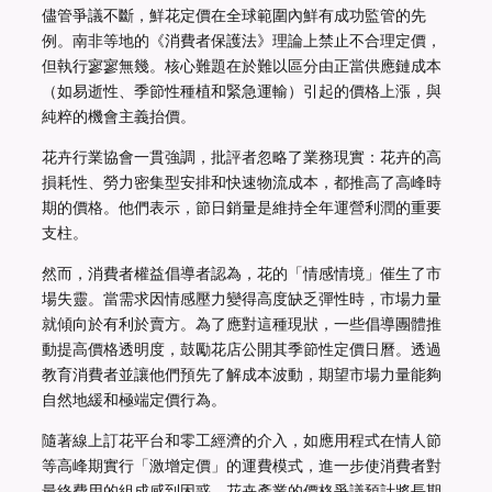
儘管爭議不斷，鮮花定價在全球範圍內鮮有成功監管的先
例。南非等地的《消費者保護法》理論上禁止不合理定價，
但執行寥寥無幾。核心難題在於難以區分由正當供應鏈成本
（如易逝性、季節性種植和緊急運輸）引起的價格上漲，與
純粹的機會主義抬價。
花卉行業協會一貫強調，批評者忽略了業務現實：花卉的高
損耗性、勞力密集型安排和快速物流成本，都推高了高峰時
期的價格。他們表示，節日銷量是維持全年運營利潤的重要
支柱。
然而，消費者權益倡導者認為，花的「情感情境」催生了市
場失靈。當需求因情感壓力變得高度缺乏彈性時，市場力量
就傾向於有利於賣方。為了應對這種現狀，一些倡導團體推
動提高價格透明度，鼓勵花店公開其季節性定價日曆。透過
教育消費者並讓他們預先了解成本波動，期望市場力量能夠
自然地緩和極端定價行為。
隨著線上訂花平台和零工經濟的介入，如應用程式在情人節
等高峰期實行「激增定價」的運費模式，進一步使消費者對
最終費用的組成感到困惑。花卉產業的價格爭議預計將長期