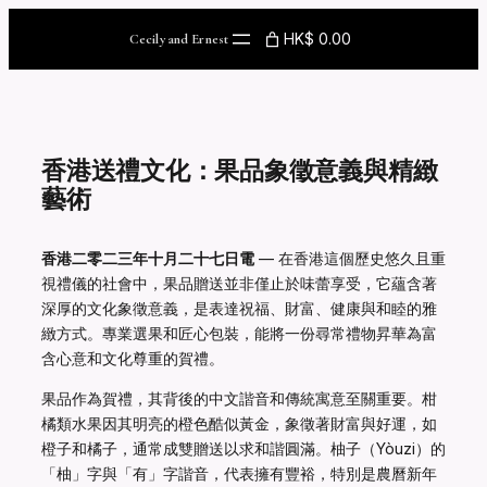
Skip
to
HK$ 0.00
Cecily and Ernest
content
香港送禮文化：果品象徵意義與精緻
藝術
香港二零二三年十月二十七日電
— 在香港這個歷史悠久且重
視禮儀的社會中，果品贈送並非僅止於味蕾享受，它蘊含著
深厚的文化象徵意義，是表達祝福、財富、健康與和睦的雅
緻方式。專業選果和匠心包裝，能將一份尋常禮物昇華為富
含心意和文化尊重的賀禮。
果品作為賀禮，其背後的中文諧音和傳統寓意至關重要。柑
橘類水果因其明亮的橙色酷似黃金，象徵著財富與好運，如
橙子和橘子，通常成雙贈送以求和諧圓滿。柚子（Yòuzi）的
「柚」字與「有」字諧音，代表擁有豐裕，特別是農曆新年