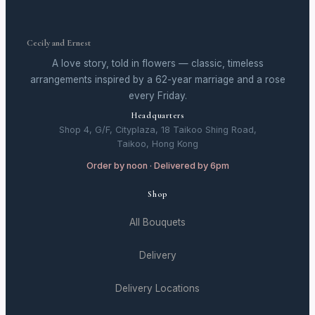
Cecily and Ernest
A love story, told in flowers — classic, timeless
arrangements inspired by a 62-year marriage and a rose
every Friday.
Headquarters
Shop 4, G/F, Cityplaza, 18 Taikoo Shing Road,
Taikoo, Hong Kong
Order by noon · Delivered by 6pm
Shop
All Bouquets
Delivery
Delivery Locations