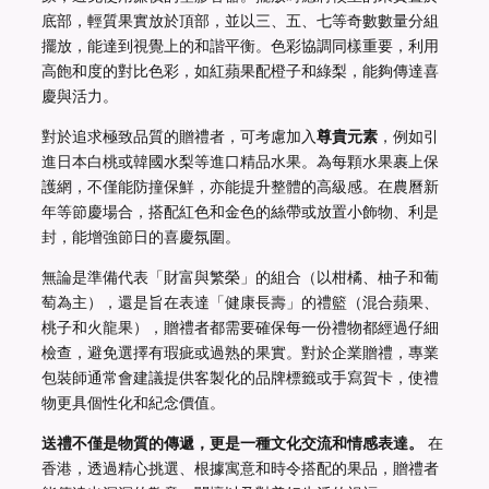
底部，輕質果實放於頂部，並以三、五、七等奇數數量分組
擺放，能達到視覺上的和諧平衡。色彩協調同樣重要，利用
高飽和度的對比色彩，如紅蘋果配橙子和綠梨，能夠傳達喜
慶與活力。
對於追求極致品質的贈禮者，可考慮加入
尊貴元素
，例如引
進日本白桃或韓國水梨等進口精品水果。為每顆水果裹上保
護網，不僅能防撞保鮮，亦能提升整體的高級感。在農曆新
年等節慶場合，搭配紅色和金色的絲帶或放置小飾物、利是
封，能增強節日的喜慶氛圍。
無論是準備代表「財富與繁榮」的組合（以柑橘、柚子和葡
萄為主），還是旨在表達「健康長壽」的禮籃（混合蘋果、
桃子和火龍果），贈禮者都需要確保每一份禮物都經過仔細
檢查，避免選擇有瑕疵或過熟的果實。對於企業贈禮，專業
包裝師通常會建議提供客製化的品牌標籤或手寫賀卡，使禮
物更具個性化和紀念價值。
送禮不僅是物質的傳遞，更是一種文化交流和情感表達。
在
香港，透過精心挑選、根據寓意和時令搭配的果品，贈禮者