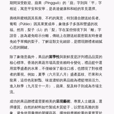
期間深受歡迎。蘋果（Píngguǒ）的「蘋」字則與「平」字
相近，寓意平安和安寧，是表達健康和和睦的常見選擇。
壽桃和蜜桃因其長壽、不朽的寓意，特別適合贈送給長者。
葡萄（Pútáo）因其果實成串，象徵多子多孫和豐盛的祝
福。然而，梨子（Lí）的「梨」字在某些情境下與「離」字
諧音，故為避免暗示分離，傳統上在贈送給親密親友時會避
免給予單獨的梨子。了解這類文化細節，是體現贈禮者細膩
心思的關鍵。
除了象徵意義外，果品的
當季性
與新鮮度是評判禮品品質的
核心標準。香港的果蔬市場高度依賴時令變化，禮品籃中選
用當季盛產的水果，不僅確保了最佳口感，也體現了對收禮
者的重視。例如，夏季（六月至八月）盛產荔枝、芒果和火
龍果，這些色彩鮮豔、味道濃郁的果品能為禮籃增添活力。
進入秋季（九月至十一月），蘋果、梨及柿子則成為市場主
流。
成功的果品贈禮還需要精美的
呈現藝術
。專業人士建議，選
擇優質、自然的材料如竹製或木質籃子，以營造高雅的形
象，避免使用廉價的塑膠容器。擺放時應將較重的果實置於