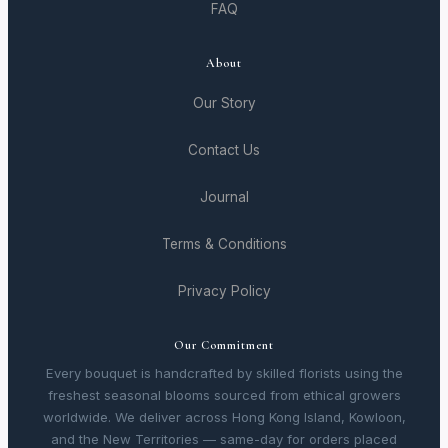
FAQ
About
Our Story
Contact Us
Journal
Terms & Conditions
Privacy Policy
Our Commitment
Every bouquet is handcrafted by skilled florists using the
freshest seasonal blooms sourced from ethical growers
worldwide. We deliver across Hong Kong Island, Kowloon,
and the New Territories — same-day for orders placed