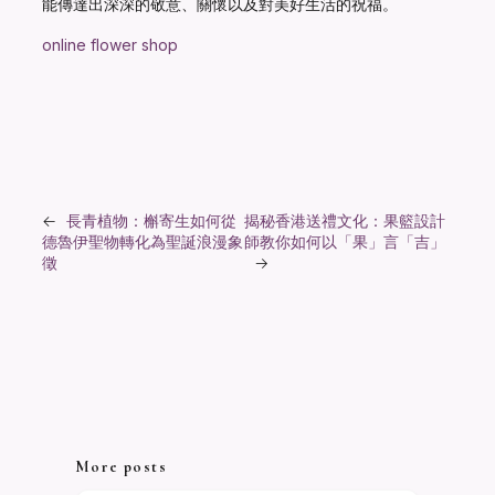
能傳達出深深的敬意、關懷以及對美好生活的祝福。
online flower shop
←
長青植物：槲寄生如何從
揭秘香港送禮文化：果籃設計
德魯伊聖物轉化為聖誕浪漫象
師教你如何以「果」言「吉」
徵
→
More posts