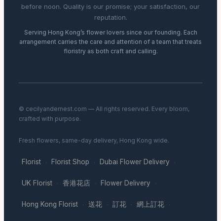
before noon. Quality is our promise; your satisfaction, our
reputation.
Serving Hong Kong’s flower lovers since our founding. Each
arrangement carries the care and attention of a team that treats
floristry as both craft and calling.
© cecilyandernest.com — All rights reserved. Every bloom,
crafted with purpose.
Fresh flowers, same-day delivery, Hong Kong wide.
Florist
Florist Shop
Dubai Flower Delivery
·
·
·
UK Florist
香港花店
Flower Delivery
·
·
·
Hong Kong Florist
送花
訂花
網上訂花
·
·
·
·