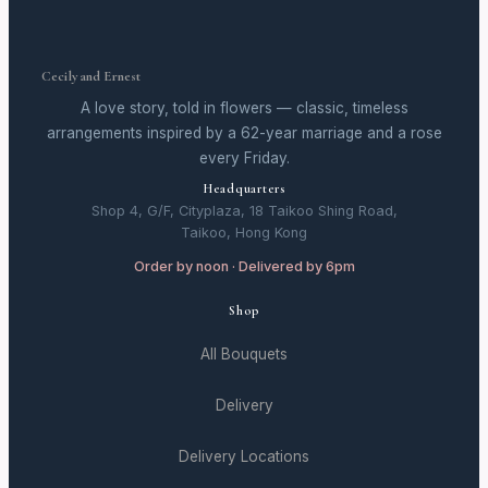
Cecily and Ernest
A love story, told in flowers — classic, timeless
arrangements inspired by a 62-year marriage and a rose
every Friday.
Headquarters
Shop 4, G/F, Cityplaza, 18 Taikoo Shing Road,
Taikoo, Hong Kong
Order by noon · Delivered by 6pm
Shop
All Bouquets
Delivery
Delivery Locations