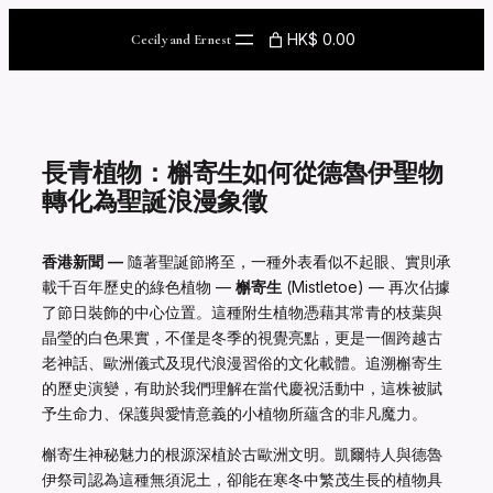
Skip
to
HK$ 0.00
Cecily and Ernest
content
長青植物：槲寄生如何從德魯伊聖物
轉化為聖誕浪漫象徵
香港新聞 —
隨著聖誕節將至，一種外表看似不起眼、實則承
載千百年歷史的綠色植物 —
槲寄生
(Mistletoe) — 再次佔據
了節日裝飾的中心位置。這種附生植物憑藉其常青的枝葉與
晶瑩的白色果實，不僅是冬季的視覺亮點，更是一個跨越古
老神話、歐洲儀式及現代浪漫習俗的文化載體。追溯槲寄生
的歷史演變，有助於我們理解在當代慶祝活動中，這株被賦
予生命力、保護與愛情意義的小植物所蘊含的非凡魔力。
槲寄生神秘魅力的根源深植於古歐洲文明。凱爾特人與德魯
伊祭司認為這種無須泥土，卻能在寒冬中繁茂生長的植物具