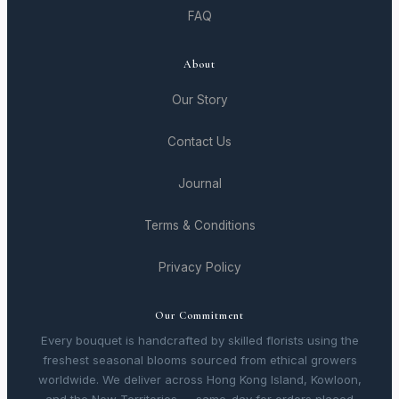
FAQ
About
Our Story
Contact Us
Journal
Terms & Conditions
Privacy Policy
Our Commitment
Every bouquet is handcrafted by skilled florists using the
freshest seasonal blooms sourced from ethical growers
worldwide. We deliver across Hong Kong Island, Kowloon,