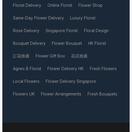
Florist Delivery
Online Florist
Flower Shop
·
·
·
Same-Day Flower Delivery
Luxury Florist
·
·
Rose Delivery
Singapore Florist
Floral Design
·
·
·
Bouquet Delivery
Flower Bouquet
HK Florist
·
·
·
訂花推薦
Flower Gift Box
花店推薦
·
·
·
Agnes B Florist
Flower Delivery HK
Fresh Flowers
·
·
·
Local Flowers
Flower Delivery Singapore
·
·
Flowers UK
Flower Arrangements
Fresh Bouquets
·
·