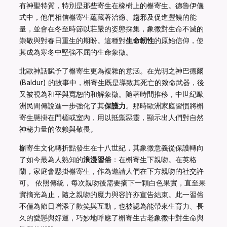
有神聖特質，特別是那些寄生在橡樹上的槲寄生。德魯伊儀
式中，他們相信槲寄生蘊藏著治癒、趨邪及促進豐饒的能
量，並會在冬至時節以莊嚴的姿態採集，象徵對生命不滅的
崇敬與對春日重生的期盼。這種對
生命韌性
的原始信仰，使
其成為寒冬中堅強不屈的生命象徵。
北歐神話賦予了槲寄生更為複雜的意涵。在光明之神巴德爾
(Baldur) 的故事中，槲寄生既是導致其死亡的致命武器，後
又被視為和平與寬恕的和解象徵。隨著時間推移，中世紀歐
洲民間傳說進一步強化了其
保護力
。那時歐洲家庭習慣將槲
寄生懸掛在門楣或室內，用以抵禦惡靈，顯示出人們對自然
神秘力量的依賴與敬畏。
槲寄生文化轉折點發生在十八世紀，其象徵意義從保護轉向
了如今最為人熟知的
浪漫習俗
：在槲寄生下親吻。在英格
蘭，家庭會懸掛槲寄生，作為邀請人們在下方親吻的社交許
可。 依照傳統，每次親吻後需要摘下一顆白色果實，直至果
實摘光為止，隨之親吻的魔力與容許亦宣告結束。此一習俗
不僅為節日增添了歡笑與互動，也被認為能帶來生育力、長
久的愛戀與好運，巧妙地呼應了槲寄生古老象徵中對生命與