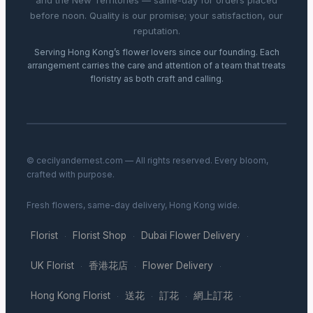
and the New Territories — same-day for orders placed
before noon. Quality is our promise; your satisfaction, our
reputation.
Serving Hong Kong’s flower lovers since our founding. Each
arrangement carries the care and attention of a team that treats
floristry as both craft and calling.
© cecilyandernest.com — All rights reserved. Every bloom,
crafted with purpose.
Fresh flowers, same-day delivery, Hong Kong wide.
Florist
Florist Shop
Dubai Flower Delivery
·
·
·
UK Florist
香港花店
Flower Delivery
·
·
·
Hong Kong Florist
送花
訂花
網上訂花
·
·
·
·