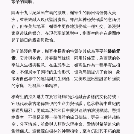
繁榮的期盼。
隨著十九世紀殖民主義的擴展，槲寄生的節日習俗傳入美
洲，並最終融入現代聖誕慶典。雖然其神秘與保護的意涵仍
存，但在美加地區，槲寄生更多地演變成一種社交、浪漫與
家庭趣味的媒介。在現代聖誕派對中，槲寄生的存在瞬間喚
起了節日的親密與歡愉。
除了浪漫的用途，槲寄生長青的特質使其成為重要的
裝飾元
素
。它常與冬青、常春藤等綠植一同用於佈置，為蕭瑟的冬
季注入生機與暖意。在生態學上，槲寄生作為一種半寄生植
物，不僅展示了獨特的生命形式，也為鳥類提供了食物，象
徵著自然界中的連結與共生關係，完美映照出聖誕節所強調
的家庭、社群與互助精神。
槲寄生的持久魅力在於它能夠巧妙地融合多樣的文化符號：
它既代表著古老德魯伊的生命力與保護，也承載著中世紀的
福運與驅邪，更成為現代節日中愛與連結的浪漫標誌。懸掛
槲寄生，不僅是沿襲一個優雅的節日傳統，更是一種跨越時
空，分享情感，並參與人類對永恆生命、愛情與希望追求的
集體儀式。這種源自樹林的神聖植物，至今仍以其不朽的魔