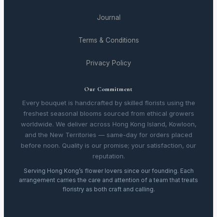
Journal
Terms & Conditions
Privacy Policy
Our Commitment
Every bouquet is handcrafted by skilled florists using the
freshest seasonal blooms sourced from ethical growers
worldwide. We deliver across Hong Kong Island, Kowloon,
and the New Territories — same-day for orders placed
before noon. Quality is our promise; your satisfaction, our
reputation.
Serving Hong Kong’s flower lovers since our founding. Each
arrangement carries the care and attention of a team that treats
floristry as both craft and calling.