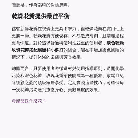
態肥皂，作為臨時的保護屏障。
乾燥花瓣提供最佳平衡
儘管新鮮花瓣在視覺上更具衝擊力，但乾燥花瓣在實用性上
更勝一籌。乾燥花瓣方便儲存、不易造成滑倒，且清理過程
更為快速。對於追求舒適與便利性並重的使用者，
淡色乾燥
玫瑰花瓣搭配瀉鹽和小蘇打
的組合，能在不增加染色風險的
情況下，提升沐浴的柔膚與芳香效果。
總體而言，只要使用者遵循選材與使用指導原則，避開化學
污染和深色花瓣，玫瑰花瓣浴便能成為一種優雅、放鬆且免
除後顧之憂的頂級家居享受。定期實踐這些技巧，可確保每
一次花瓣浴均達到療癒身心、美觀無虞的效果。
母親節送什麼花？