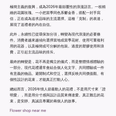
極簡主義的復興，成為2026年最顛覆性的浪漫語言。一枝精
緻的花園玫瑰、一小把當季同色系鬱金香，搭配一封手寫
信，正在成為追求品味的主流選擇。這種「克制」的表達，
展現了送禮者的內在自信。
此外，永續性已從環保加分項，轉變為現代浪漫的必要條
件。消費者越來越傾向選擇當地或當季花材、使用可重複利
用的花器，以及極簡或可分解的包裝。過度的塑膠使用和浪
費，正引起主流品味的排斥。
最終的轉變是，花不再是獨立的儀式，而是整體情感體驗的
一部分。現代花禮通常會結合個人化文字、共同體驗或一件
有意義的物品。避開制式和空泛，選擇反映共同價值觀、有
個性設計的花束，才能真正打動人心。
總結而言，2026年情人節最動人的花禮，不是用尺寸來「證
明愛」，而是用分寸感與設計品質來傳達愛。真正難忘的花
束，是安靜、真誠且專屬於兩個人的故事。
Flower shop near me