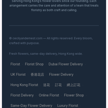
Serving Hong Kong’s flower lovers since our founding. Each
arrangement carries the care and attention of a team that treats
floristry as both craft and calling.
© cecilyandernest.com — All rights reserved. Every bloom,
crafted with purpose.
Fresh flowers, same-day delivery, Hong Kong wide.
Florist
Florist Shop
Dubai Flower Delivery
·
·
·
UK Florist
香港花店
Flower Delivery
·
·
·
Hong Kong Florist
送花
訂花
網上訂花
·
·
·
·
Florist Delivery
Online Florist
Flower Shop
·
·
·
Same-Day Flower Delivery
Luxury Florist
·
·