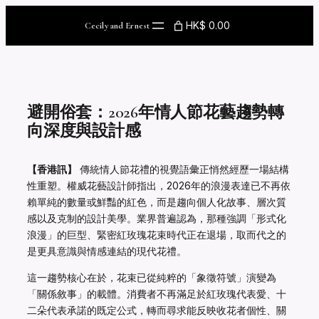
Skip
to
HK$ 0.00
Cecily and Ernest
content
避開俗套：2026年情人節花藝趨勢轉
向深度與設計感
【香港訊】
傳統情人節花禮的視覺語彙正悄然經歷一場結構
性重塑。權威花藝設計師指出，2026年的浪漫表達已不再依
賴單純的數量或鮮豔的紅色，而是趨向個人化故事、層次質
感以及克制的設計美學。業界普遍認為，那種強調「形式化
浪漫」的巨型、緊密紅玫瑰花束時代正在退場，取而代之的
是更具意識與情感連結的現代花禮。
這一趨勢核心在於，花束已從純粹的「象徵符號」演變為
「關係敘事」的載體。消費者不再滿足於紅玫瑰代表愛、十
二朵代表承諾的既定公式，轉而尋求能反映收花者個性、關