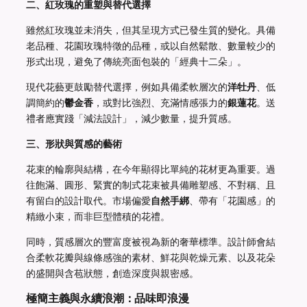
二、紅玫瑰的重塑與替代選擇
雖然紅玫瑰並未消失，但其呈現方式已發生質的變化。具備
老品種、花園玫瑰特徵的品種，或以自然鬆散、數量較少的
形式出現，避免了傳統亮面包裝的「經典十二朵」。
現代花藝更鼓勵替代選擇，例如具備柔軟層次的
洋牡丹
、低
調簡約的
鬱金香
，或對比強烈、充滿情感張力的
銀蓮花
。送
禮者應實踐「減法設計」，減少數量，提升質感。
三、形狀與質感的藝術
花束的輪廓與結構，在今年顯得比單純的花材更為重要。過
往飽滿、圓形、緊實的制式花束被具備雕塑感、不對稱、且
有留白的設計取代。市場偏愛
自然手綁
、帶有「花園感」的
精緻小束，而非巨型體積的花禮。
同時，質感層次的豐富度被視為新的奢華標準。設計師會結
合柔軟花瓣與線條感強的素材、鮮花與乾燥元素、以及花朵
的盛開與含苞狀態，創造深度與親密感。
極簡主義與永續浪潮：品味即浪漫