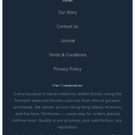
About
Our Story
Contact Us
Journal
Terms & Conditions
Privacy Policy
Our Commitment
Every bouquet is handcrafted by skilled florists using the
freshest seasonal blooms sourced from ethical growers
worldwide. We deliver across Hong Kong Island, Kowloon,
and the New Territories — same-day for orders placed
before noon. Quality is our promise; your satisfaction, our
reputation.