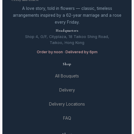
A love story, told in flowers — classic, timeless
arrangements inspired by a 62-year marriage and a rose
every Friday.
Headquarters
Shop 4, G/F, Cityplaza, 18 Taikoo Shing Road,
Taikoo, Hong Kong
Order by noon · Delivered by 6pm
Shop
All Bouquets
Delivery
Delivery Locations
FAQ