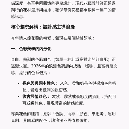
係深度，甚至共同回憶的專屬設計。現代花藝設計師正通過
獨特的花材選擇與編排，確保每份花禮都承載獨一無二的情
感訊息。
核心趨勢解構：設計感主導浪漫
今年情人節花藝的轉變，體現在幾個關鍵領域：
一、色彩美學的內斂化
直白、熱烈的色彩組合（如單一純紅或高對比的紅白配）正
逐漸失寵。2026年的浪漫色調趨向成熟、曖昧、且富有層次
感。流行的色系包括：
裸色與暖調中性色：
米色、柔和奶茶色與裸粉色的搭
配，營造出低調的親密感。
復古與情緒色：
灰紫、霧紫或低彩度的酒紅，搭配可
可或暖棕色，展現豐富的情感維度。
專業花藝師建議，應以「色調」而非「顏色」來思考，運用
克制、具觸感的配色，讓浪漫不需依賴張揚。