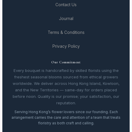
Contact Us
Journal
Terms & Conditions
Privacy Policy
Our Commitment
Every bouquet is handcrafted by skilled florists using the
freshest seasonal blooms sourced from ethical growers
worldwide. We deliver across Hong Kong Island, Kowloon,
and the New Territories — same-day for orders placed
before noon. Quality is our promise; your satisfaction, our
reputation.
Serving Hong Kong’s flower lovers since our founding. Each
arrangement carries the care and attention of a team that treats
floristry as both craft and calling.