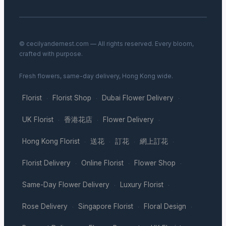
© cecilyandernest.com — All rights reserved. Every bloom,
crafted with purpose.
Fresh flowers, same-day delivery, Hong Kong wide.
Florist
Florist Shop
Dubai Flower Delivery
·
·
·
UK Florist
香港花店
Flower Delivery
·
·
·
Hong Kong Florist
送花
訂花
網上訂花
·
·
·
·
Florist Delivery
Online Florist
Flower Shop
·
·
·
Same-Day Flower Delivery
Luxury Florist
·
·
Rose Delivery
Singapore Florist
Floral Design
·
·
·