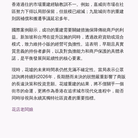
香港過往的市場重建經驗教訓不一。例如，嘉咸街市場在社
區努力下得以局部保留，但規模已縮減；九龍城街市的重建
則因補償和搬遷爭議延宕多年。
國際案例顯示，成功的重建需要關鍵措施保障傳統商戶的利
益。新加坡和台灣在提升設施的同時，透過政府資助或混合
模式，致力維持小販的經營可負擔性。這表明，早期且具實
質意義的持份者參與，以及對負擔能力和商戶保護的具體承
諾，是平衡發展與延續性的核心要素。
現時，花墟的未來時間表仍然充滿不確定性。當局表示公眾
諮詢將持續到2026年，長期懸而未決的狀態嚴重影響了商販
的長遠決策和投資意願。花墟重建的結果，將不僅關乎一個
街市的命運，更將作為香港在追求城市現代化進程中，能否
同時珍視與永續其獨特社區資產的重要指標。
花店老闆娘