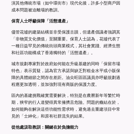
演其他傳統市場（如中環街市）現代化後，許多小型商戶因
成本問題被迫離場的教訓。
保育人士呼籲保障「活態遺產」
儘管花墟的建築結構並非受保護古蹟，但遺產倡議者強調其
「非物質文化價值」至關重要。保育人士認為，花墟代表了
一種日益罕見的傳統街頭商業模式，其社會實踐、經濟生態
和社區功能構成了香港獨特的「活態遺產」。
城市規劃專家對於政府如何能在升級基建的同時「保留市場
特色」表示質疑，認為官方承諾與缺乏對租金水平或小販保
障的具體細節之間存在差距。油尖旺區區議員亦呼籲規劃過
程應更加透明，並加強對現有商販的保護力度。
區內的基建挑戰確實需要解決，特別是在農曆新年等繁忙時
期，狹窄的行人道變得異常擁擠且危險。問題的癥結在於，
如何能夠在解決這些功能性需求時，避免過去重建項目中常
見的「士紳化」和原有社群流失的結果。
從他處汲取教訓：關鍵在於負擔能力