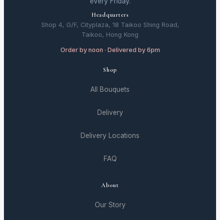
every Friday.
Headquarters
Shop 4, G/F, Cityplaza, 18 Taikoo Shing Road,
Taikoo, Hong Kong
Order by noon · Delivered by 6pm
Shop
All Bouquets
Delivery
Delivery Locations
FAQ
About
Our Story