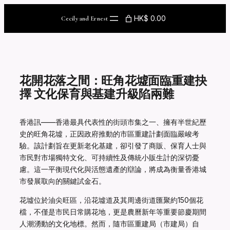
Skip
to
HK$ 0.00
Cecily and Ernest
content
花開花落之間：旺角花墟面臨重建抉
擇 文化保育與基建升級陷兩難
香港訊——香港最具代表性的街頭市集之一、擁有半世紀歷
史的旺角花墟，正因政府推動的市區重建計劃面臨嚴峻考
驗。該計劃旨在更新老化基建，卻引發了商販、保育人士與
市民對市場獨特文化、可持續性及傳統小販生計的深切憂
慮。這一平衡現代化與活態遺產的辯論，將成為衡量香港城
市發展取向的關鍵試金石。
花墟位於油尖旺區，沿花墟道及其周邊街道匯聚約150個花
檔，不僅是市民日常購花地，更是農曆新年等重要節慶期間
人潮湧動的文化地標。然而，隨市區重建局（市建局）自