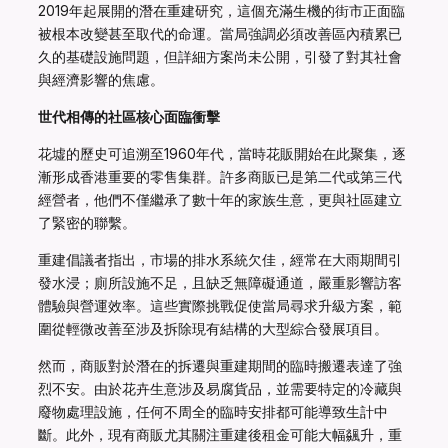
2019年起展開的潛在重建研究，這個充滿生機的街市正面臨
被根本改變甚至取代的命運。當局強調必須改善區內積累已
久的基礎設施問題，但詳細方案尚未公開，引發了對其社會
與經濟影響的焦慮。
世代相傳的社區核心面臨衝擊
花墟的歷史可追溯至1960年代，當時花販開始在此聚集，逐
漸形成香港重要的零售集群。許多商販已是第二代或第三代
經營者，他們不僅繼承了數十年的家族生意，更與社區建立
了緊密的聯繫。
重建倡議者指出，市場的排水系統欠佳，經常在大雨期間引
發水浸；廁所設施不足，且缺乏無障礙通道，嚴重影響訪客
體驗與營運效率。這些實際挑戰促使當局尋求升級方案，範
圍從輕微改善至涉及拆除現有結構的大型綜合發展項目。
然而，商販對於潛在的拆遷與重建期間的臨時搬遷表達了強
烈不安。由於花卉生意涉及易腐貨品，並需要特定的冷藏與
廢物處理設施，任何不周全的臨時安排都可能導致生計中
斷。此外，現有商販尤其關注重建後租金可能大幅飊升，重