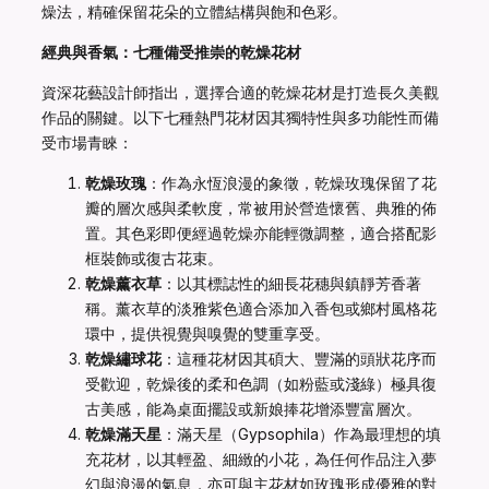
燥法，精確保留花朵的立體結構與飽和色彩。
經典與香氣：七種備受推崇的乾燥花材
資深花藝設計師指出，選擇合適的乾燥花材是打造長久美觀
作品的關鍵。以下七種熱門花材因其獨特性與多功能性而備
受市場青睞：
乾燥玫瑰
：作為永恆浪漫的象徵，乾燥玫瑰保留了花
瓣的層次感與柔軟度，常被用於營造懷舊、典雅的佈
置。其色彩即便經過乾燥亦能輕微調整，適合搭配影
框裝飾或復古花束。
乾燥薰衣草
：以其標誌性的細長花穗與鎮靜芳香著
稱。薰衣草的淡雅紫色適合添加入香包或鄉村風格花
環中，提供視覺與嗅覺的雙重享受。
乾燥繡球花
：這種花材因其碩大、豐滿的頭狀花序而
受歡迎，乾燥後的柔和色調（如粉藍或淺綠）極具復
古美感，能為桌面擺設或新娘捧花增添豐富層次。
乾燥滿天星
：滿天星（Gypsophila）作為最理想的填
充花材，以其輕盈、細緻的小花，為任何作品注入夢
幻與浪漫的氣息，亦可與主花材如玫瑰形成優雅的對