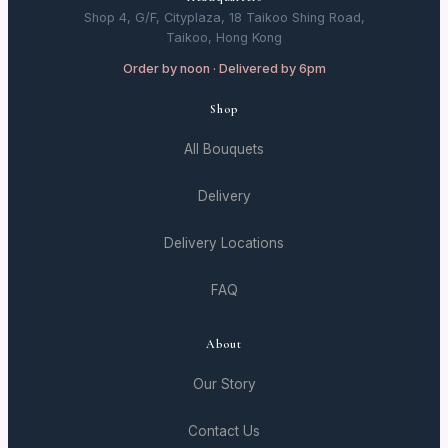
Shop 4, G/F, Cityplaza, 18 Taikoo Shing Road,
Taikoo, Hong Kong
Order by noon · Delivered by 6pm
Shop
All Bouquets
Delivery
Delivery Locations
FAQ
About
Our Story
Contact Us