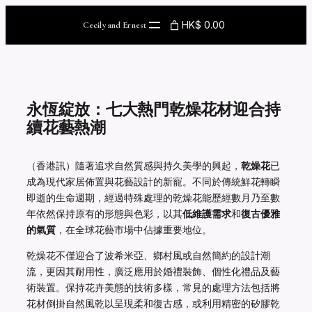
Skip
to
HK$ 0.00
Cecily and Ernest
content
永恆綻放：七大熱門乾燥花材迎合持
續花藝熱潮
（香港訊）隨著追求自然質感與持久美學的興起，
乾燥花
已
成為現代家居佈置與花藝設計的新寵。不同於傳統鮮花轉瞬
即逝的生命週期，經過特殊處理的乾燥花能歷經數月乃至數
年依然保持原有的形態與色彩，以其
低維護需求
和
復古優雅
的氣質
，在全球花藝市場中佔據重要地位。
乾燥花不僅迎合了波希米亞、鄉村風或自然簡約的設計潮
流，更因其耐用性，廣泛應用於婚禮裝飾、個性化禮品及藝
術裝置。保持花卉美態的技術多樣，常見的處理方法包括將
花材倒掛自然風乾以呈現柔和復古感，或利用精密的矽膠乾