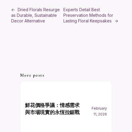
←
Dried Florals Resurge
Experts Detail Best
as Durable, Sustainable
Preservation Methods for
Decor Alternative
Lasting Floral Keepsakes
→
More posts
鮮花價格爭議：情感需求
February
與市場現實的永恆拉鋸戰
11, 2026