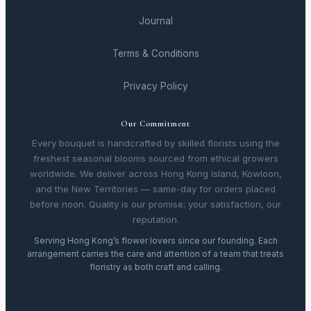
Journal
Terms & Conditions
Privacy Policy
Our Commitment
Every bouquet is handcrafted by skilled florists using the
freshest seasonal blooms sourced from ethical growers
worldwide. We deliver across Hong Kong Island, Kowloon,
and the New Territories — same-day for orders placed
before noon. Quality is our promise; your satisfaction, our
reputation.
Serving Hong Kong’s flower lovers since our founding. Each
arrangement carries the care and attention of a team that treats
floristry as both craft and calling.