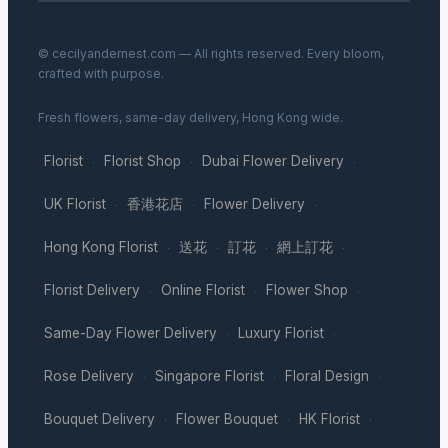
© cecilyandernest.com — All rights reserved. Every bloom,
crafted with purpose.
Fresh flowers, same-day delivery, Hong Kong wide.
Florist
Florist Shop
Dubai Flower Delivery
·
·
·
UK Florist
香港花店
Flower Delivery
·
·
·
Hong Kong Florist
送花
訂花
網上訂花
·
·
·
·
Florist Delivery
Online Florist
Flower Shop
·
·
·
Same-Day Flower Delivery
Luxury Florist
·
·
Rose Delivery
Singapore Florist
Floral Design
·
·
·
Bouquet Delivery
Flower Bouquet
HK Florist
·
·
·