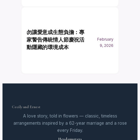
勿讓愛意成生態負擔：專
家警告傳統情人節慶祝活
February
9, 2026
動隱藏的環境成本
Cecily and Ernest
A love story, told in flowers — classic, timeless
arrangements inspired by a 62-year marriage and a rose
every Friday.
Headquarters