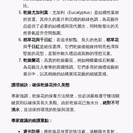
比。
乾燥尤加利葉
：尤加利（Eucalyptus）是結構性葉材
的首選。其持久的葉片和沉穩的銀綠色調，為花藝作
品提供了必要的結構感與現代層次，同時散發出的天
然香氣提升空間氛圍。
稻草花與千日紅
：若追求鮮豔、長久的色彩，
稻草花
與
千日紅
是絕佳選擇。它們乾燥後能維持明亮色澤與
堅挺的花型，是製作耐久禮品或裝飾的理想元素。
乾燥蘭花
：高貴的乾燥蘭花，例如蝴蝶蘭或石斛蘭，
為花藝注入奢華的異國情調。它們多用於婚禮或藝術
展示中，以其精緻的結構展現花藝的細膩質感。
護理秘訣：確保乾燥花持久美態
專家強調，乾燥花的保養方法簡便，但必須嚴格遵守幾項關
鍵原則以確保其長久美觀。由於乾燥花已無水分，
絕對不可
澆水
，並須保持環境的乾燥與清潔。
專家建議的維護重點：
避光防褪
：將乾燥花放置於陰涼處，遠離陽光直射，