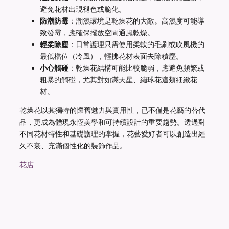
避免花材出現褪色或脆化。
防潮防霉
：潮濕環境是乾燥花的大敵。高濕度可能導
致發霉，應確保擺放空間通風乾燥。
輕柔除塵
：日常護理只需使用柔軟的毛刷或吹風機的
最低檔位（冷風），輕拂花材表面去除積塵。
小心觸碰
：乾燥花結構可能比較脆弱，應避免頻繁或
粗暴的觸碰，尤其對如滿天星、繡球花這類細緻花
材。
乾燥花以其獨特的懷舊魅力與實用性，已不僅是花藝的替代
品，更成為體現永恆美學和可持續設計的重要趨勢。透過對
不同花材特性和基礎護理的掌握，花藝愛好者可以創造出經
久不衰、充滿個性化的裝飾作品。
花店