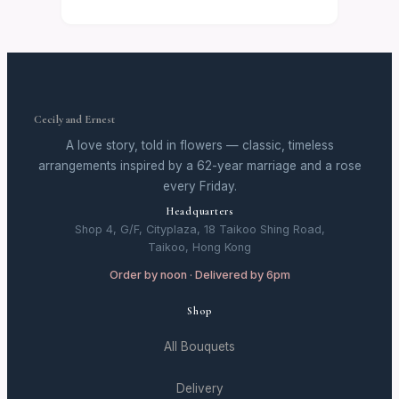
Cecily and Ernest
A love story, told in flowers — classic, timeless
arrangements inspired by a 62-year marriage and a rose
every Friday.
Headquarters
Shop 4, G/F, Cityplaza, 18 Taikoo Shing Road,
Taikoo, Hong Kong
Order by noon · Delivered by 6pm
Shop
All Bouquets
Delivery