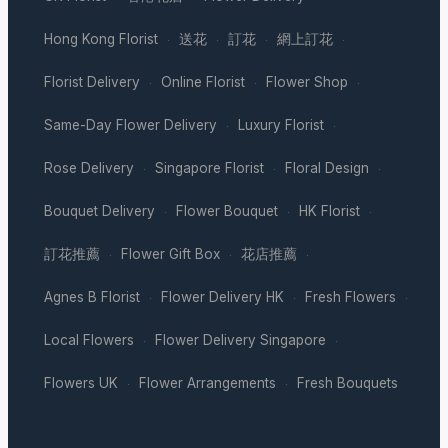
Hong Kong Florist
送花
訂花
網上訂花
·
·
·
·
Florist Delivery
Online Florist
Flower Shop
·
·
·
Same-Day Flower Delivery
Luxury Florist
·
·
Rose Delivery
Singapore Florist
Floral Design
·
·
·
Bouquet Delivery
Flower Bouquet
HK Florist
·
·
·
訂花推薦
Flower Gift Box
花店推薦
·
·
·
Agnes B Florist
Flower Delivery HK
Fresh Flowers
·
·
·
Local Flowers
Flower Delivery Singapore
·
·
Flowers UK
Flower Arrangements
Fresh Bouquets
·
·