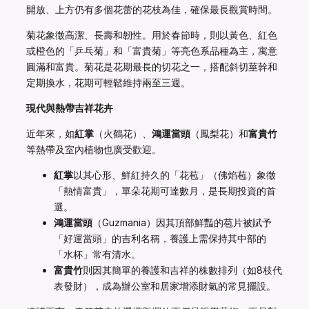
開放、上方仍有多個花蕾的花枝為佳，確保最長觀賞時間。
菊花象徵高潔、長壽和韌性。用於春節時，則以黃色、紅色
或橙色的「乒乓菊」和「富貴菊」等亮色系品種為主，寓意
圓滿和富貴。菊花是花期最長的切花之一，搭配斜切莖幹和
定期換水，花期可輕鬆維持兩至三週。
現代與熱帶吉祥花卉
近年來，如
紅掌
（火鶴花）、
鴻運當頭
（鳳梨花）和
富貴竹
等熱帶及室內植物也廣受歡迎。
紅掌
以其心形、鮮紅持久的「花苞」（佛焰苞）象徵
「熱情富貴」，單朵花期可達數月，是長期投資的首
選。
鴻運當頭
（Guzmania）因其頂部鮮豔的苞片被賦予
「好運當頭」的吉利名稱，養護上需保持其中部的
「水杯」常有清水。
富貴竹
則因其簡單的養護和吉祥的株數排列（如8枝代
表發財），成為辦公室和居家增添財氣的常見擺設。