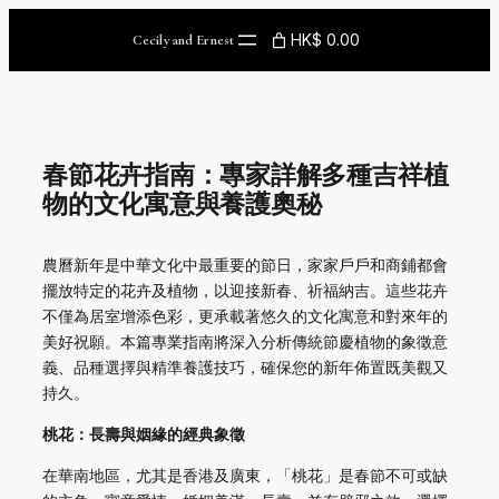
Skip
to
HK$ 0.00
Cecily and Ernest
content
春節花卉指南：專家詳解多種吉祥植
物的文化寓意與養護奧秘
農曆新年是中華文化中最重要的節日，家家戶戶和商鋪都會
擺放特定的花卉及植物，以迎接新春、祈福納吉。這些花卉
不僅為居室增添色彩，更承載著悠久的文化寓意和對來年的
美好祝願。本篇專業指南將深入分析傳統節慶植物的象徵意
義、品種選擇與精準養護技巧，確保您的新年佈置既美觀又
持久。
桃花：長壽與姻緣的經典象徵
在華南地區，尤其是香港及廣東，「桃花」是春節不可或缺