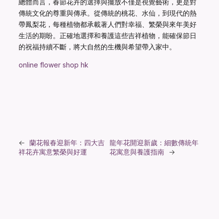
總體而言，春節花卉的選擇與擺放不僅是視覺藝術，更是對
傳統文化的尊重與傳承。從傳統的桃花、水仙，到現代的熱
帶鳳梨花，每種植物都承載著人們對幸福、繁榮與來年美好
生活的期盼。正確地選擇和養護這些吉祥植物，能確保節日
的祝福持續不斷，將大自然的生機與希望帶入家中。
online flower shop hk
←
蘭花報春迎新年：四大吉
龍年花開迎新歲：細數傳統年
祥花卉寓意繁榮與好運
花寓意與養護指南
→