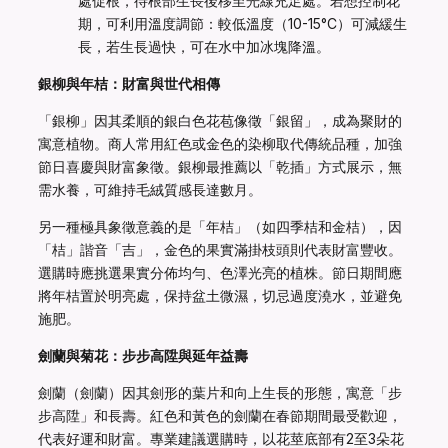
處促根，待根部生長後移至光線充足處。若想控制花
期，可利用溫度調節：較低溫度（10-15°C）可減緩生
長，若生長過快，可在水中加冰塊降溫。
銀柳與年桔：財富與世代相傳
「銀柳」因其柔順的銀白色花苞像徵「銀留」，成為聚財的
寓意植物。商人常用紅色或金色的染柳取代傳統品種，加強
節日喜慶與財富象徵。銀柳最推薦以「乾插」方式展示，無
需水養，可維持毛絨質感長達數月。
另一種極具象徵意義的是「年桔」（如四季桔和金桔），因
「桔」諧音「吉」，金色的果實滿掛枝頭則代表財富豐收。
選購時應挑選果實分佈均勻、色澤光亮的植株。節日期間應
將年桔置於明亮處，保持盆土微濕，切忌過度澆水，並避免
施肥。
劍蘭與菊花：步步高陞與延年益壽
劍蘭（劍蘭）因其劍形的葉片和向上生長的形態，寓意「步
步高陞」和長壽。紅色和黃色的劍蘭在春節期間最受歡迎，
代表好運和財富。專業建議選購時，以花莖底部有2至3朵花