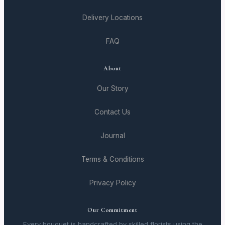
Delivery Locations
FAQ
About
Our Story
Contact Us
Journal
Terms & Conditions
Privacy Policy
Our Commitment
Every bouquet is handcrafted by skilled florists using the