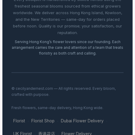
freshest seasonal blooms sourced from ethical growers
worldwide. We deliver across Hong Kong Island, Kowloon,
and the New Territories — same-day for orders placed
before noon. Quality is our promise; your satisfaction, our
reputation.
Serving Hong Kong’s flower lovers since our founding. Each
arrangement carries the care and attention of a team that treats
floristry as both craft and calling.
© cecilyandernest.com — All rights reserved. Every bloom,
crafted with purpose.
Fresh flowers, same-day delivery, Hong Kong wide.
Florist
Florist Shop
Dubai Flower Delivery
·
·
·
UK Florist
香港花店
Flower Delivery
·
·
·