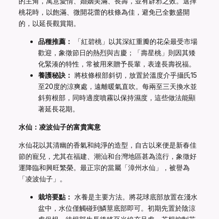
的主角，寓意愛情、婚姻美滿、長壽，並有辟邪之效。選擇
桃花時，以飽滿、微開花蕾的枝條為佳，避免已全數盛開
的，以延長觀賞期。
品種推薦：
「紅碧桃」以其深紅重瓣的花朵最受市場
歡迎，象徵節日的熱烈與吉慶；「壽星桃」則因其矮
化緊湊的特性，常被用來贈予長輩，表達長壽祝福。
養護秘訣：
將枝條根部斜切，放置於溫度介乎攝氏15
至20度的涼爽處，遠離暖氣直吹。每兩至三天換水並
斜剪根部，同時適度噴霧以保持濕度，這些做法能顯
著延長花期。
水仙：凌波仙子的富貴寓意
水仙花以其清幽的香氣和純淨的造型，自古以來便是新春佳
節的寵兒，尤其在福建、潮汕和台灣地區甚為流行，象徵好
運降臨和興旺繁榮。最正宗的當屬「漳州水仙」，被譽為
「凌波仙子」。
栽培要點：
水養是主要方法。將花球底部放置在淺水
盆中，水位僅觸碰到鱗莖底部即可。初期先置於陰涼