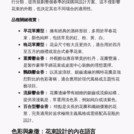
行分類，從而規劃整個春季的採購與設計方案。這不僅影響
花束的外觀，也決定其在不同場合的適用性。
品種關鍵概覽：
早花單瓣型：
擁有經典的酒杯形狀，多用於早春花
束，顏色純粹，包括常見的紅、粉、黃、白。
晚花單瓣型：
花朵尺寸較大且更持久，適合用於四月
至五月的婚禮或混合式春季花束。
重瓣鬱金香：
外觀酷似雍容華貴的牡丹，花瓣豐滿，
是製作豪華手綁花束或桌面中心裝飾的理想選擇。
鸚鵡鬱金香：
以其波浪狀、鋸齒邊緣的獨特花瓣及強
烈對比的色彩著稱，適合應用於現代風格或主題性花
藝項目。
流蘇鬱金香：
花瓣邊緣帶有細緻的鋸齒或流蘇結構，
提供浪漫氣息，常選用淡色系，例如純白或淡紫色。
百合型鬱金香：
特點是尖長的花瓣和纖細優雅的花
莖，完美適用於追求極簡主義風格或需搭配高花瓶的
設計。
色彩與象徵：花束設計的內在語言