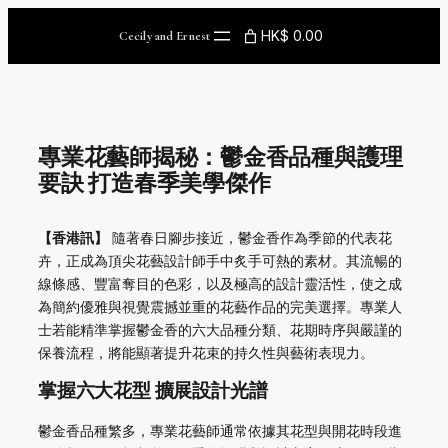
Skip
to
HK$ 0.00
Cecily and Ernest
content
專業花藝師揭秘：鬱金香品種與護理
要訣 打造春季美學傑作
【香港訊】
隨著春日腳步接近，鬱金香作為季節的代表花
卉，正成為頂尖花藝設計師手中炙手可熱的素材。其流暢的
線條感、豐富奪目的色彩，以及極高的設計靈活性，使之成
為簡約優雅與視覺震撼並重的花藝作品的完美選擇。專業人
士若能精準掌握鬱金香的六大品種分類、花期時序與嚴謹的
保養流程，將能顯著提升花束的持久性與藝術表現力。
掌握六大花型 擴展設計光譜
鬱金香品種繁多，專業花藝師通常依據其花型與開花時段進