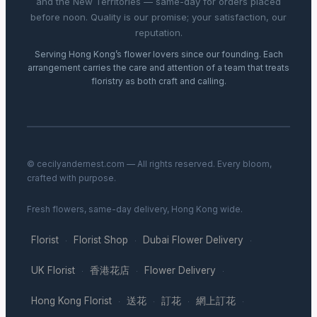
and the New Territories — same-day for orders placed
before noon. Quality is our promise; your satisfaction, our
reputation.
Serving Hong Kong’s flower lovers since our founding. Each
arrangement carries the care and attention of a team that treats
floristry as both craft and calling.
© cecilyandernest.com — All rights reserved. Every bloom,
crafted with purpose.
Fresh flowers, same-day delivery, Hong Kong wide.
Florist
Florist Shop
Dubai Flower Delivery
·
·
·
UK Florist
香港花店
Flower Delivery
·
·
·
Hong Kong Florist
送花
訂花
網上訂花
·
·
·
·