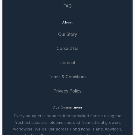
FAQ
About
Our Story
Contact Us
Journal
Terms & Conditions
Privacy Policy
Our Commitment
Every bouquet is handcrafted by skilled florists using the
freshest seasonal blooms sourced from ethical growers
worldwide. We deliver across Hong Kong Island, Kowloon,