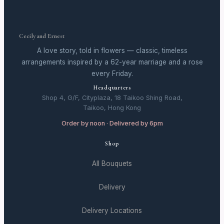
Cecily and Ernest
A love story, told in flowers — classic, timeless
arrangements inspired by a 62-year marriage and a rose
every Friday.
Headquarters
Shop 4, G/F, Cityplaza, 18 Taikoo Shing Road,
Taikoo, Hong Kong
Order by noon · Delivered by 6pm
Shop
All Bouquets
Delivery
Delivery Locations