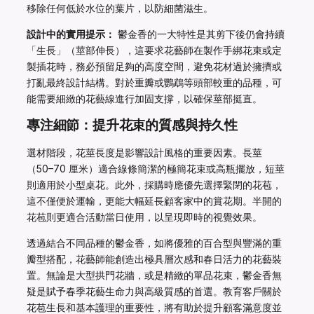
移除任何低於水位的葉片，以防細菌滋生。
設計中的實用提示：
鬱金香的一大特性是其剪下後仍會持續
「生長」（莖部伸長），這要求花藝師在製作手綁花束或定
製插花時，務必預留足夠的高度空間，避免花材過於擁擠或
打亂最終設計結構。對於重瓣或鸚鵡等頭部較重的品種，可
能需要細緻的花藝線進行加固支撐，以確保莖部挺直。
專注細節：提升花束的質感與持久性
選材階段，花莖長度是影響設計風格的重要因素。長莖
（50–70 厘米）適合線條簡潔的極簡花束或高瓶擺放，短莖
則適用於小型桌花。此外，採購時應優先選擇緊閉的花苞，
這不僅便於運輸，更能大幅延長顧客家中的賞花期。半開的
花苞則更適合活動當日使用，以呈現即時的視覺效果。
透過結合不同品種的鬱金香，如將優雅的百合型與豐滿的重
瓣型搭配，花藝師能創造出極具層次感和春日活力的花藝裝
置。無論是大型拱門花牆，或是精緻的單品花束，鬱金香無
疑是賦予春季花藝生命力與高級質感的首選。教育客戶關於
花苞生長和基本護理的重要性，將有助於提升顧客滿意度並