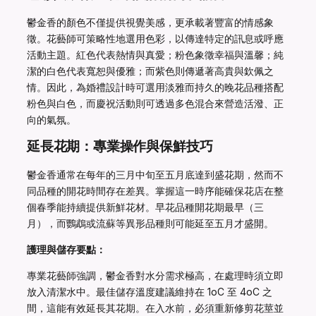
鬱金香的顏色不僅提供視覺美感，更承載著豐富的情感象
徵。花藝師可策略性地選用色彩，以傳達特定的訊息或呼應
活動主題。紅色代表熱情與真愛；粉色象徵幸福與溫馨；純
潔的白色代表寬恕與優雅；而紫色則傳遞著高貴與欽佩之
情。因此，為婚禮設計時可選用淡雅而持久的晚花品種搭配
粉色與白色，而慶祝活動則可透過多色混合來營造活潑、正
向的氣氛。
延長花期：專業操作與保鮮技巧
鬱金香通常在每年的三月中旬至五月底達到盛花期，然而不
同品種的開花時間存在差異。掌握這一時序能確保花店在整
個春季能持續提供新鮮花材。早花品種開花期最早（三
月），而鸚鵡或流蘇等異形品種則可能延至五月才盛開。
護理與儲存要點：
專業花藝師強調，鬱金香對水分需求極高，在處理時須立即
放入清潔水中。最佳儲存溫度建議維持在 1oC 至 4oC 之
間，這能有效延長其花期。在入水前，必須重新修剪花莖並