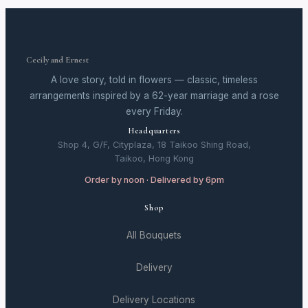
Cecily and Ernest
A love story, told in flowers — classic, timeless
arrangements inspired by a 62-year marriage and a rose
every Friday.
Headquarters
Shop 4, G/F, Cityplaza, 18 Taikoo Shing Road,
Taikoo, Hong Kong
Order by noon · Delivered by 6pm
Shop
All Bouquets
Delivery
Delivery Locations