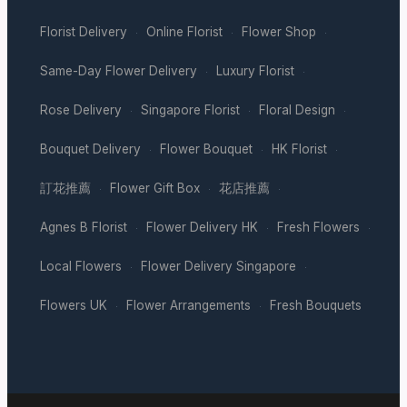
Florist Delivery
Online Florist
Flower Shop
·
·
·
Same-Day Flower Delivery
Luxury Florist
·
·
Rose Delivery
Singapore Florist
Floral Design
·
·
·
Bouquet Delivery
Flower Bouquet
HK Florist
·
·
·
訂花推薦
Flower Gift Box
花店推薦
·
·
·
Agnes B Florist
Flower Delivery HK
Fresh Flowers
·
·
·
Local Flowers
Flower Delivery Singapore
·
·
Flowers UK
Flower Arrangements
Fresh Bouquets
·
·