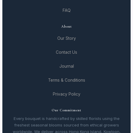
FAQ
About
Our Story
Contact Us
Journal
Terms & Conditions
Privacy Policy
Our Commitment
Every bouquet is handcrafted by skilled florists using the
freshest seasonal blooms sourced from ethical growers
worldwide. We deliver across Hong Kong Island, Kowloon,