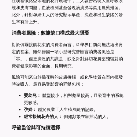
在埃塞俄比亞等地的花卉農場中，工人報告出現大量呼吸系
統和皮膚問題，血液檢測甚至發現滴滴涕等禁用農藥殘留。
此外，針對孕婦工人的研究顯示早產、流產和出生缺陷的發
生率有所上升。
消費者風險：數據缺口構成最大隱憂
對於偶爾接觸花束的消費者而言，科學界目前尚無法給出肯
定的答案。雖然德國一項小型研究曾斷言消費者風險是
「零」，但更廣泛的共識是，缺乏針對鮮切花農藥殘留對消
費者健康影響的全面、長期研究。
風險可能來自於插花時的皮膚接觸，或化學物質在室內揮發
時被吸入。最容易受影響的群體包括：
嬰幼兒：
體型較小，相對劑量較高，且發育中的系統
更敏感。
孕婦：
鑑於農業工人生殖風險的記錄。
經常接觸花卉的人：
例如頻繁在家插花的人。
呼籲監管與可持續選擇