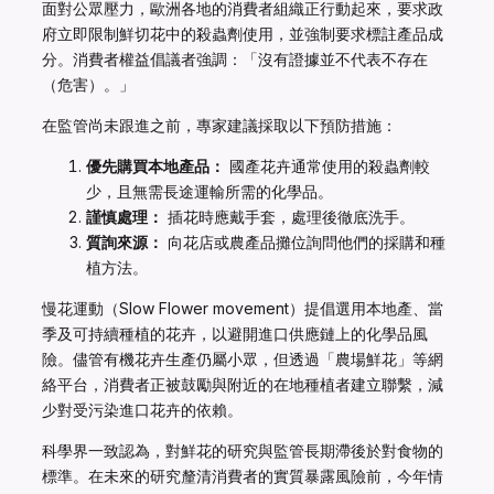
面對公眾壓力，歐洲各地的消費者組織正行動起來，要求政
府立即限制鮮切花中的殺蟲劑使用，並強制要求標註產品成
分。消費者權益倡議者強調：「沒有證據並不代表不存在
（危害）。」
在監管尚未跟進之前，專家建議採取以下預防措施：
優先購買本地產品：
國產花卉通常使用的殺蟲劑較
少，且無需長途運輸所需的化學品。
謹慎處理：
插花時應戴手套，處理後徹底洗手。
質詢來源：
向花店或農產品攤位詢問他們的採購和種
植方法。
慢花運動（Slow Flower movement）提倡選用本地產、當
季及可持續種植的花卉，以避開進口供應鏈上的化學品風
險。儘管有機花卉生產仍屬小眾，但透過「農場鮮花」等網
絡平台，消費者正被鼓勵與附近的在地種植者建立聯繫，減
少對受污染進口花卉的依賴。
科學界一致認為，對鮮花的研究與監管長期滯後於對食物的
標準。在未來的研究釐清消費者的實質暴露風險前，今年情