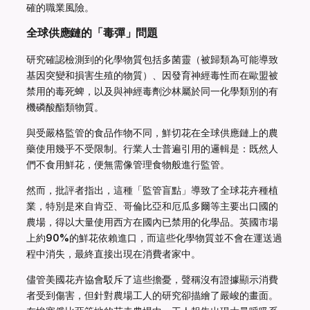
確的職業風險。
全球供應鏈的「毒彈」問題
研究確認檢測到的化學物質包括多菌靈（被歸類為可能導致
基因突變和損害生殖的物質）、因發育神經毒性而在歐盟被
禁用的毒死蜱，以及與神經毒劑沙林屬於同一化學類別的有
機磷酸酯類物質。
與受嚴格監管的食品作物不同，鮮切花在全球供應鏈上的農
藥使用幾乎不受限制。行業人士普遍引用的邏輯是：既然人
們不食用鮮花，便無需像管理食物般進行監管。
然而，批評者指出，這種「監管盲點」導致了全球花卉種植
業，特別是來自肯亞、哥倫比亞和厄瓜多爾等主要出口國的
農場，得以大量使用西方在國內已禁用的化學品。英國市場
上約
90%
的鮮花依賴進口，而這些化學物質並不會在運送過
程中消失，最終直接出現在消費者家中。
儘管美國花卉協會駁斥了這些擔憂，聲稱沒有證據顯示消費
者受到傷害，但針對農場工人的研究卻描繪了嚴峻的畫面。