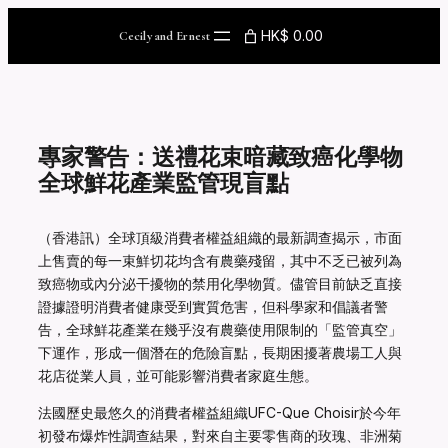
Skip
to
HK$ 0.00
Cecily and Ernest
content
專家警告：送禮花束暗藏致癌化學物
全球鮮花產業監管現盲點
（香港訊）全球頂級消費者權益組織的最新調查揭示，市面
上售賣的每一束鮮切花均含有農藥殘留，其中不乏已被列為
致癌物或內分泌干擾物的禁用化學物質。儘管目前缺乏直接
證據證明消費者健康受到實質危害，但科學家和倡議者警
告，全球鮮花產業在幾乎沒有農藥使用限制的「監管真空」
下運作，形成一個潛在的危險盲點，長期困擾著農場工人與
花店從業人員，並可能影響消費者家庭生態。
法國歷史最悠久的消費者權益組織UFC-Que Choisir於今年
初發布爆炸性調查結果，對來自主要零售商的玫瑰、非洲菊