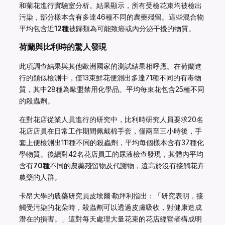
和菊花進行實驗室分析。結果顯示，所有受檢花束均被檢出
污染，部分樣本含有多達46種不同的農藥殘留。這些混合物
平均包含近
12種
被歸類為可能致癌或內分泌干擾的物質。
荷蘭與比利時的驚人發現
此項調查結果與其他歐洲國家的測試結果相呼應。在荷蘭進
行的類似檢測中，僅13束鮮花便測出多達71種不同的有毒物
質，其中28種為歐盟禁用化學品。平均每束花包含25種不同
的殺蟲劑。
在對花店從業人員進行的研究中，比利時研究人員要求20名
花店店員在日常工作期間佩戴棉手套，僅兩至三小時後，手
套上便檢測出111種不同的殺蟲劑，平均每個樣本含有37種化
學物質。後續對42名花店員工的尿液檢查發現，其體內平均
含有
70種
不同的農藥殘留物及代謝物，遠高於沒有接觸花卉
農藥的人群。
卡昂大學的農藥研究員皮埃爾·勒拜利指出：「研究表明，接
觸受污染的花朵時，殺蟲劑可以透過皮膚吸收，對健康造成
潛在的損害。」這對每天處理大量花束的花店經營者構成明