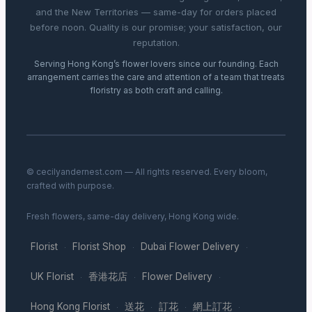
and the New Territories — same-day for orders placed
before noon. Quality is our promise; your satisfaction, our
reputation.
Serving Hong Kong’s flower lovers since our founding. Each
arrangement carries the care and attention of a team that treats
floristry as both craft and calling.
© cecilyandernest.com — All rights reserved. Every bloom,
crafted with purpose.
Fresh flowers, same-day delivery, Hong Kong wide.
Florist
Florist Shop
Dubai Flower Delivery
·
·
·
UK Florist
香港花店
Flower Delivery
·
·
·
Hong Kong Florist
送花
訂花
網上訂花
·
·
·
·