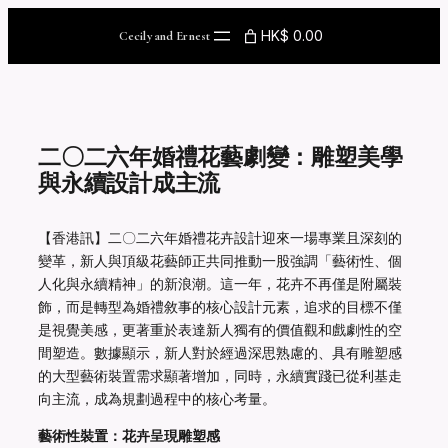
Skip
to
HK$ 0.00
Cecily and Ernest
content
二〇二六年婚禮花藝劇變：雕塑美學
與永續設計成主流
【香港訊】二〇二六年婚禮花卉設計迎來一場專業且深刻的
變革，新人與頂級花藝師正共同推動一股強調「藝術性、個
人化與永續精神」的新浪潮。這一年，花卉不再僅是附屬裝
飾，而是轉型為婚禮敘事的核心設計元素，追求的目標不僅
是視覺美感，更著重於表達新人獨有的價值觀和戲劇性的空
間塑造。數據顯示，新人對於經過深思熟慮的、具有雕塑感
的大型藝術裝置需求顯著增加，同時，永續實踐已從利基走
向主流，成為規劃過程中的核心考量。
藝術性裝置：花卉呈現雕塑感