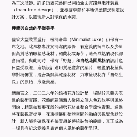
為二次裝飾。許多頂級花藝師已開始全面實踐無泡沫裝置
（foam-free design），並根據季節和本地供應情況制定設
計方案，以體現新人對環保的承諾。
極簡與自然的平衡美學
儘管大型裝置盛行，極簡奢華（Minimalist Luxe）仍保有一
席之地。此風格專注於簡潔的線條、有意義的留白以及少量
但高質感的雕塑感花材，如蘭花或海芋，適合成熟的現代都
會婚禮。與此同時，帶有「野趣」和
自然花園風格
的設計也
日益受歡迎。這類設計運用質感豐富的葉片、輕盈的花莖與
非對稱佈置，混合新鮮與乾燥花材，力求呈現花卉「自然生
長」的原始、浪漫美感。
總而言之，二〇二六年的婚禮花卉設計是一場關於意義與表
達的藝術實踐。花藝師建議新人從確立個人色彩故事與風格
開始，精選如藜麥花般的趨勢花材並整合季節性資源。通過
將花藝視野從單一花束擴展到整體空間的動線與視覺焦點設
計，新人能夠確保花卉佈置超越傳統裝飾的範疇，真正成為
一場具有紀念意義且表達個人風格的藝術呈現。