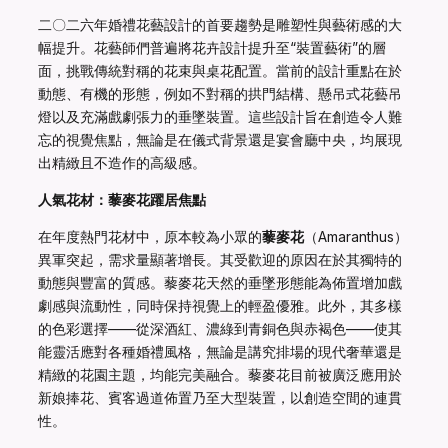
二〇二六年婚禮花藝設計的首要趨勢是雕塑性與藝術感的大
幅提升。花藝師們普遍將花卉設計提升至“裝置藝術”的層
面，挑戰傳統對稱的花束與桌花配置。當前的設計重點在於
動態、有機的形態，例如不對稱的拱門結構、懸吊式花藝吊
燈以及充滿戲劇張力的垂墜裝置。這些設計旨在創造令人難
忘的視覺焦點，無論是在儀式背景還是宴會廳中央，均展現
出精緻且不造作的高級感。
人氣花材：藜麥花躍居焦點
在年度熱門花材中，原本較為小眾的
藜麥花
（Amaranthus）
異軍突起，需求量顯著增長。其受歡迎的原因在於其獨特的
動態與豐富的質感。藜麥花天然的垂墜形態能為佈置增加戲
劇感與流動性，同時保持視覺上的輕盈優雅。此外，其多樣
的色彩選擇——從深酒紅、濃綠到青銅色與赤褐色——使其
能靈活應對各種婚禮風格，無論是講究排場的現代奢華還是
精緻的花園主題，均能完美融合。藜麥花目前被廣泛應用於
新娘捧花、賓客過道佈置乃至大型裝置，以創造空間的連貫
性。