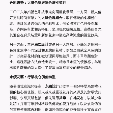
色彩趨勢：大膽色塊與單色層次並行
二〇二六年婚禮色彩故事走向兩極化發展。一方面，新人偏
好更具時尚衝擊力的
大膽色塊組合
，取代傳統的柔和粉白
調。設計師通過強烈的色彩對比，例如將紫紅色與長春花
藍、赤陶色與柔和藍搭配，呈現現代編輯風格。這些組合尤
其適合在背景裝置和新娘花束中製造高辨識度的視覺效果。
另一方面，
單色層次設計
亦是另一大趨勢。花藝師選用同一
色彩家族中不同深淺和形態的花材，例如全白或全米色的設
計，以突顯花材的細微紋理與形態差異，而非單靠顏色對
比。這種設計方法創造出統一、精緻且永恆的優雅感，為追
求簡約奢華的新人提供了豐富而富有層次的視覺體驗。
永續花藝：行業核心價值轉型
隨著環境意識的提高，
永續設計
已從單一偏好轉變為婚禮花
藝的核心價值觀。新人越來越重視花卉的來源及其對環境的
影響。永續實踐包括：優先選用
當季、在地花材
，以減少碳
足跡；採用可堆肥材料取代傳統的花卉泡沫；以及規劃佈置
的重複使用或再利用，例如將儀式區的花卉轉移至宴會桌作