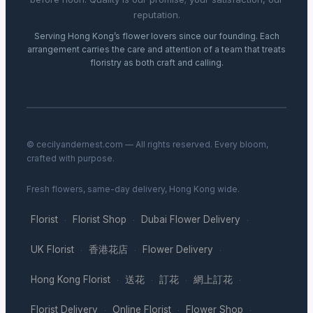
reputation.
Serving Hong Kong’s flower lovers since our founding. Each
arrangement carries the care and attention of a team that treats
floristry as both craft and calling.
© cecilyandernest.com — All rights reserved. Every bloom,
crafted with purpose.
Fresh flowers, same-day delivery, Hong Kong wide.
Florist
Florist Shop
Dubai Flower Delivery
·
·
·
UK Florist
香港花店
Flower Delivery
·
·
·
Hong Kong Florist
送花
訂花
網上訂花
·
·
·
·
Florist Delivery
Online Florist
Flower Shop
·
·
·