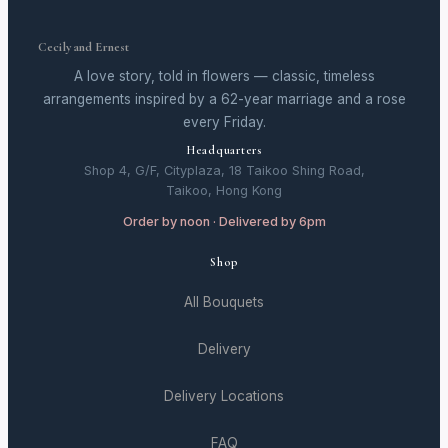
Cecily and Ernest
A love story, told in flowers — classic, timeless
arrangements inspired by a 62-year marriage and a rose
every Friday.
Headquarters
Shop 4, G/F, Cityplaza, 18 Taikoo Shing Road,
Taikoo, Hong Kong
Order by noon · Delivered by 6pm
Shop
All Bouquets
Delivery
Delivery Locations
FAQ